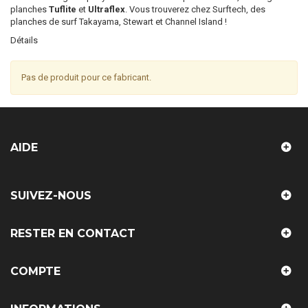
planches
Tuflite
et
Ultraflex
. Vous trouverez chez Surftech, des
planches de surf Takayama, Stewart et Channel Island !
Détails
Pas de produit pour ce fabricant.
AIDE
SUIVEZ-NOUS
RESTER EN CONTACT
COMPTE