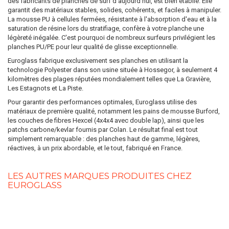
des fabricants de planches de surf d'aujourd'hui, est bien établie. Elle
garantit des matériaux stables, solides, cohérents, et faciles à manipuler.
La mousse PU à cellules fermées, résistante à l'absorption d'eau et à la
saturation de résine lors du stratifiage, confère à votre planche une
légèreté inégalée. C'est pourquoi de nombreux surfeurs privilégient les
planches PU/PE pour leur qualité de glisse exceptionnelle.
Euroglass fabrique exclusivement ses planches en utilisant la
technologie Polyester dans son usine située à Hossegor, à seulement 4
kilomètres des plages réputées mondialement telles que La Gravière,
Les Estagnots et La Piste.
Pour garantir des performances optimales, Euroglass utilise des
matériaux de première qualité, notamment les pains de mousse Burford,
les couches de fibres Hexcel (4x4x4 avec double lap), ainsi que les
patchs carbone/kevlar fournis par Colan. Le résultat final est tout
simplement remarquable : des planches haut de gamme, légères,
réactives, à un prix abordable, et le tout, fabriqué en France.
LES AUTRES MARQUES PRODUITES CHEZ
EUROGLASS