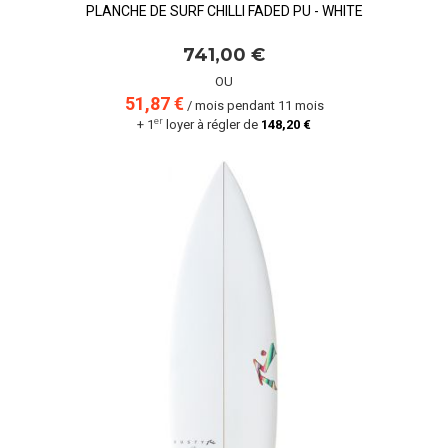
PLANCHE DE SURF CHILLI FADED PU - WHITE
741,00 €
OU
51,87 €
/ mois pendant 11 mois
er
+ 1
loyer à régler de
148,20 €