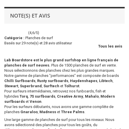
NOTE(S) ET AVIS
(
4,6
/
5
)
Catégorie :
Planches de surf
Basés sur
29
note(s) et
28
avis utilisateur
Tous les avis
Lab Boardstore est le plus grand surfshop en ligne français de
planches de surf neuves.
Plus de 1500 planches de surf en vente.
Nous sélectionnons des planches chez les plus grandes marques.
Notre gamme de planches "performances" est composée de boards
Chilli Surfboards
,
Rusty surfboards
,
Haydenshapes
,
Libtech
,
Stewart
,
Superbrand
,
Surftech
et
Tolhurst
.
Pour surfeurs intermédiaires, retrouvez nos funboards, fish et
hybrides
Torq
,
7S surfboards
,
Creative Army
,
Mahalo
,
Modern
surfboards
et
Venon
.
Pour les surfeurs débutants, nous avons une gamme complète de
planches
Gnaraloo
,
Madness
et
Three Palms
.
Une large gamme de planches de surf pour tous les niveaux. Nous
avons sélectionné des planches pour tous les goûts, du