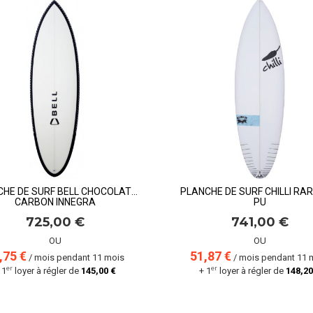
CHE DE SURF BELL CHOCOLATE
PLANCHE DE SURF CHILLI RA
CARBON INNEGRA
PU
725,00 €
741,00 €
OU
OU
,75 €
51,87 €
/ mois pendant 11 mois
/ mois pendant 11 
er
er
 1
loyer à régler de
145,00 €
+ 1
loyer à régler de
148,20