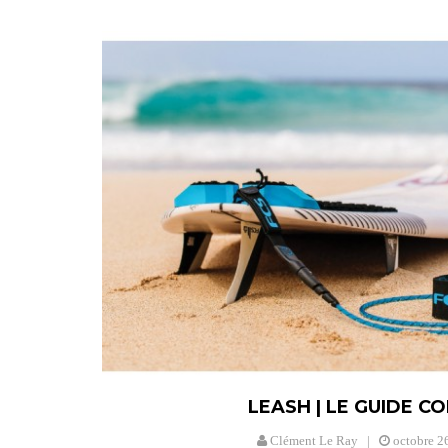
LEASH | LE GUIDE C
Clément Le Ray
octobre
2