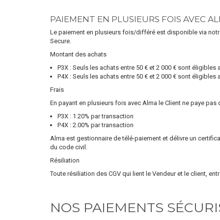
PAIEMENT EN PLUSIEURS FOIS AVEC AL
Le paiement en plusieurs fois/différé est disponible via no
Secure.
Montant des achats
P3X : Seuls les achats entre 50 € et 2 000 € sont éligible
P4X : Seuls les achats entre 50 € et 2 000 € sont éligible
Frais
En payant en plusieurs fois avec Alma le Client ne paye pas d
P3X : 1.20% par transaction
P4X : 2.00% par transaction
Alma est gestionnaire de télé-paiement et délivre un certifi
du code civil.
Résiliation
Toute résiliation des CGV qui lient le Vendeur et le client, ent
NOS PAIEMENTS SÉCURI