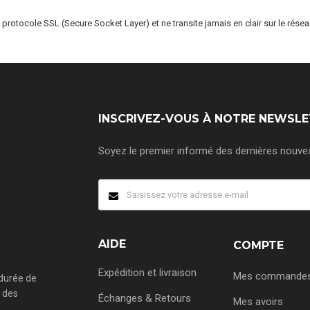
protocole SSL (Secure Socket Layer) et ne transite jamais en clair sur le rés
INSCRIVEZ-VOUS À NOTRE NEWSL
Soyez le premier informé des dernières nouveau
AIDE
COMPTE
Expédition et livraison
Mes commande
 durée de
r des
Échanges & Retours
Mes avoirs