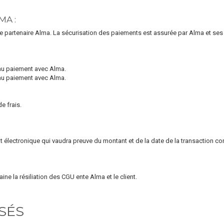
MA :
tre partenaire Alma. La sécurisation des paiements est assurée par Alma et ses
s au paiement avec Alma.
s au paiement avec Alma.
e frais.
cat électronique qui vaudra preuve du montant et de la date de la transaction 
raine la résiliation des CGU ente Alma et le client.
SÉS