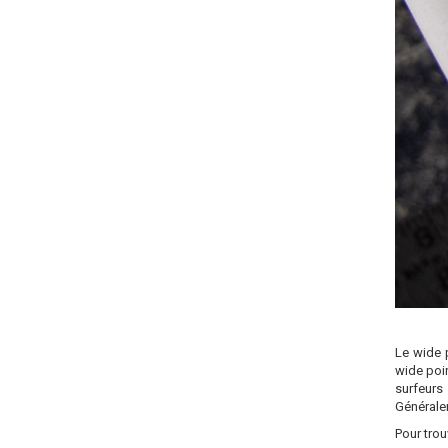
Le wide p
wide poin
surfeurs
Généralem
Pour trou