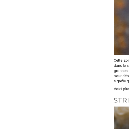
Cette zo
dans le s
grosses e
pour déb
signifie 
Voici plu
STRI