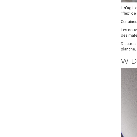
Il s'agit
"flex" de
Certaines
Les nouve
des matér
D'autres 
planche, 
WID