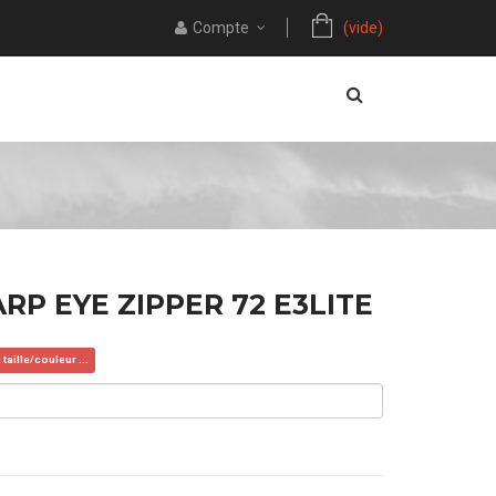
Compte
(vide)
P EYE ZIPPER 72 E3LITE
aille/couleur ...