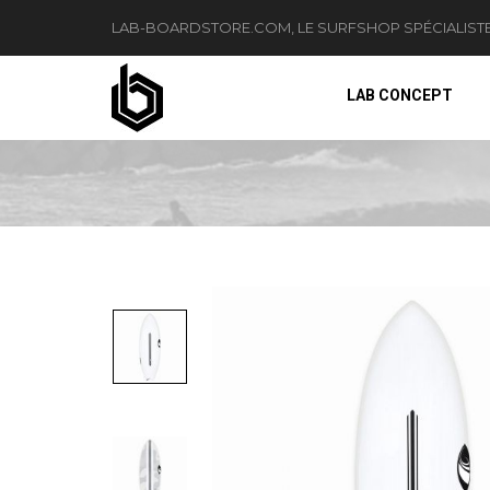
LAB-BOARDSTORE.COM, LE SURFSHOP SPÉCIALIST
LAB CONCEPT